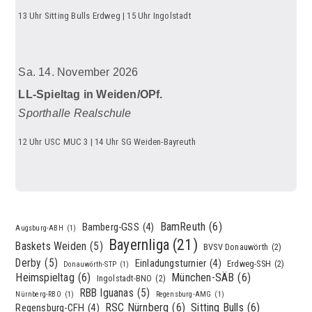
13 Uhr Sitting Bulls Erdweg | 15 Uhr Ingolstadt
Sa. 14. November 2026
LL-Spieltag in Weiden/OPf.
Sporthalle Realschule
12 Uhr USC MUC 3 | 14 Uhr SG Weiden-Bayreuth
BamReuth
(6)
Bamberg-GSS
(4)
Augsburg-ABH
(1)
Bayernliga
(21)
Baskets Weiden
(5)
BVSV Donauwörth
(2)
Derby
(5)
Einladungsturnier
(4)
Erdweg-SSH
(2)
Donauwörth-STP
(1)
Heimspieltag
(6)
München-SÄB
(6)
Ingolstadt-BNO
(2)
RBB Iguanas
(5)
Nürnberg-RBO
(1)
Regensburg-AMG
(1)
RSC Nürnberg
(6)
Sitting Bulls
(6)
Regensburg-CFH
(4)