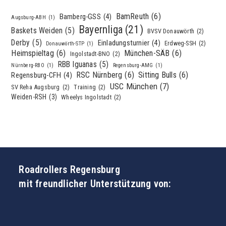
BamReuth
(6)
Bamberg-GSS
(4)
Augsburg-ABH
(1)
Bayernliga
(21)
Baskets Weiden
(5)
BVSV Donauwörth
(2)
Derby
(5)
Einladungsturnier
(4)
Erdweg-SSH
(2)
Donauwörth-STP
(1)
Heimspieltag
(6)
München-SÄB
(6)
Ingolstadt-BNO
(2)
RBB Iguanas
(5)
Nürnberg-RBO
(1)
Regensburg-AMG
(1)
RSC Nürnberg
(6)
Sitting Bulls
(6)
Regensburg-CFH
(4)
USC München
(7)
SV Reha Augsburg
(2)
Training
(2)
Weiden-RSH
(3)
Wheelys Ingolstadt
(2)
Roadrollers Regensburg
mit freundlicher Unterstützung von: