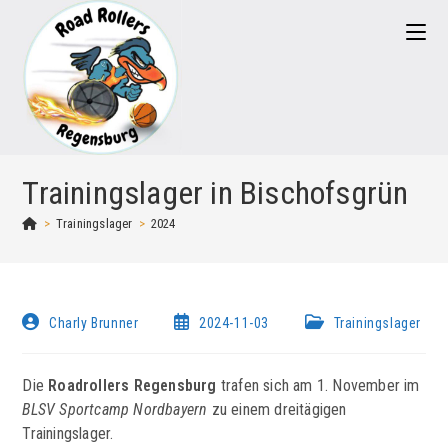
Zum
Inhalt
springen
Trainingslager in Bischofsgrün
>
Trainingslager
>
2024
Beitrags-
Beitrag
Beitrags-
Charly Brunner
2024-11-03
Trainingslager
Autor:
veröffentlicht:
Kategorie:
Die
Roadrollers Regensburg
trafen sich am 1. November im
BLSV Sportcamp Nordbayern
zu einem dreitägigen
Trainingslager.