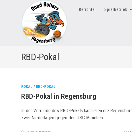
Zum
Inhalt
Berichte
Spielbetrieb
springen
RBD-Pokal
POKAL
/
RBD-POKAL
RBD-Pokal in Regensburg
In der Vorrunde des RBD-Pokals kassieren die Regensbur
zwei Niederlagen gegen den USC München.