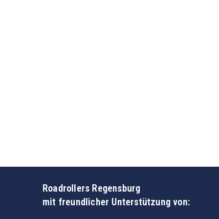
Roadrollers Regensburg
mit freundlicher Unterstützung von: