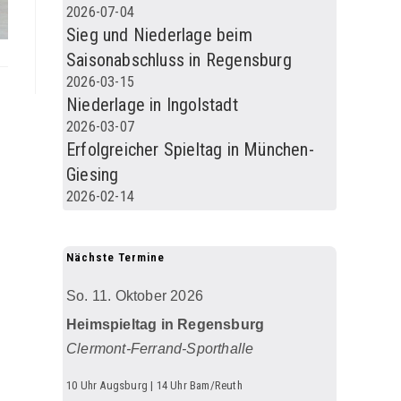
2026-07-04
Sieg und Niederlage beim
Saisonabschluss in Regensburg
2026-03-15
Niederlage in Ingolstadt
2026-03-07
Erfolgreicher Spieltag in München-
Giesing
2026-02-14
Nächste Termine
So. 11. Oktober 2026
Heimspieltag in Regensburg
Clermont-Ferrand-Sporthalle
10 Uhr Augsburg | 14 Uhr Bam/Reuth