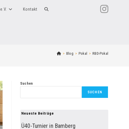
e.V.
Kontakt
Website-
Suche
umschalten
>
Blog
>
Pokal
>
RBD-Pokal
Suchen
SUCHEN
Neueste Beiträge
Ü40-Turnier in Bamberg