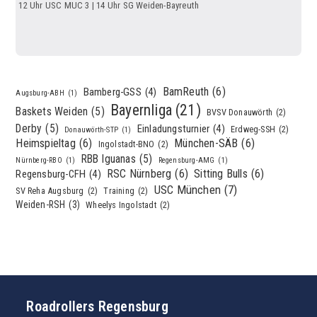
12 Uhr USC MUC 3 | 14 Uhr SG Weiden-Bayreuth
BamReuth
(6)
Bamberg-GSS
(4)
Augsburg-ABH
(1)
Bayernliga
(21)
Baskets Weiden
(5)
BVSV Donauwörth
(2)
Derby
(5)
Einladungsturnier
(4)
Erdweg-SSH
(2)
Donauwörth-STP
(1)
Heimspieltag
(6)
München-SÄB
(6)
Ingolstadt-BNO
(2)
RBB Iguanas
(5)
Nürnberg-RBO
(1)
Regensburg-AMG
(1)
RSC Nürnberg
(6)
Sitting Bulls
(6)
Regensburg-CFH
(4)
USC München
(7)
SV Reha Augsburg
(2)
Training
(2)
Weiden-RSH
(3)
Wheelys Ingolstadt
(2)
Roadrollers Regensburg