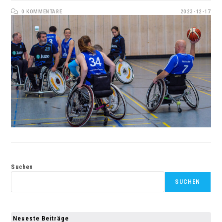
0 KOMMENTARE
2023-12-17
Suchen
SUCHEN
Neueste Beiträge