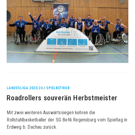
SIND
VIZEMEISTER
DER
LANDESLIGA
BAYERN
LANDESLIGA 2023/24
/
SPIELBETRIEB
Roadrollers souverän Herbstmeister
Mit zwei weiteren Auswärtssiegen kehren die
Rollstuhlbasketballer der SG BeNi Regensburg vom Spieltag in
Erdweg b. Dachau zurück.