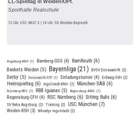
LL-Spieltag in Weiden/OPf.
Sporthalle Realschule
12 Uhr USC MUC 3 | 14 Uhr SG Weiden-Bayreuth
BamReuth
(6)
Bamberg-GSS
(4)
Augsburg-ABH
(1)
Bayernliga
(21)
Baskets Weiden
(5)
BVSV Donauwörth
(2)
Derby
(5)
Einladungsturnier
(4)
Erdweg-SSH
(2)
Donauwörth-STP
(1)
Heimspieltag
(6)
München-SÄB
(6)
Ingolstadt-BNO
(2)
RBB Iguanas
(5)
Nürnberg-RBO
(1)
Regensburg-AMG
(1)
RSC Nürnberg
(6)
Sitting Bulls
(6)
Regensburg-CFH
(4)
USC München
(7)
SV Reha Augsburg
(2)
Training
(2)
Weiden-RSH
(3)
Wheelys Ingolstadt
(2)