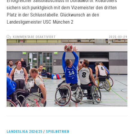
Erfolgreicher Saisonabschluss in Donauwörth. Roadrollers
sichern sich punktgleich mit dem Vizemeister den dritten
Platz in der Schlusstabelle. Glückwunsch an den
Landesligameister USC München 2
FÜR
KOMMENTARE DEAKTIVIERT
2025-03-29
SAISON
MIT
ZWEI
SIEGEN
IN
DONAUWÖRTH
BEENDET
LANDESLIGA 2024/25
/
SPIELBETRIEB