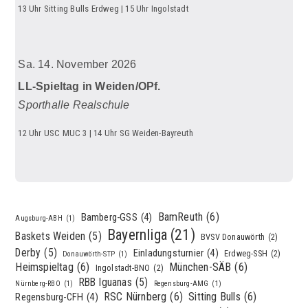
13 Uhr Sitting Bulls Erdweg | 15 Uhr Ingolstadt
Sa. 14. November 2026
LL-Spieltag in Weiden/OPf.
Sporthalle Realschule
12 Uhr USC MUC 3 | 14 Uhr SG Weiden-Bayreuth
BamReuth
(6)
Bamberg-GSS
(4)
Augsburg-ABH
(1)
Bayernliga
(21)
Baskets Weiden
(5)
BVSV Donauwörth
(2)
Derby
(5)
Einladungsturnier
(4)
Erdweg-SSH
(2)
Donauwörth-STP
(1)
Heimspieltag
(6)
München-SÄB
(6)
Ingolstadt-BNO
(2)
RBB Iguanas
(5)
Nürnberg-RBO
(1)
Regensburg-AMG
(1)
RSC Nürnberg
(6)
Sitting Bulls
(6)
Regensburg-CFH
(4)