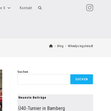
e.V.
Kontakt
Website-
Suche
umschalten
>
Blog
>
Wheelys Ingolstadt
Suchen
SUCHEN
Neueste Beiträge
Ü40-Turnier in Bamberg