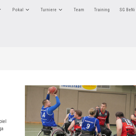
Pokal
Turniere
Team
Training
SG BeNi 
piel
ga