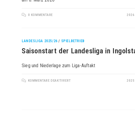
0 KOMMENTARE
2026
LANDESLIGA 2025/26
/
SPIELBETRIEB
Saisonstart der Landesliga in Ingolst
Sieg und Niederlage zum Liga-Auftakt
FÜR
KOMMENTARE DEAKTIVIERT
2025
SAISONSTART
DER
LANDESLIGA
IN
INGOLSTADT