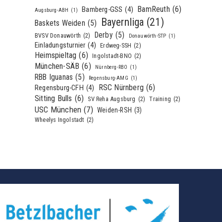
BamReuth
(6)
Bamberg-GSS
(4)
Augsburg-ABH
(1)
Bayernliga
(21)
Baskets Weiden
(5)
Derby
(5)
BVSV Donauwörth
(2)
Donauwörth-STP
(1)
Einladungsturnier
(4)
Erdweg-SSH
(2)
Heimspieltag
(6)
Ingolstadt-BNO
(2)
München-SÄB
(6)
Nürnberg-RBO
(1)
RBB Iguanas
(5)
Regensburg-AMG
(1)
RSC Nürnberg
(6)
Regensburg-CFH
(4)
Sitting Bulls
(6)
SV Reha Augsburg
(2)
Training
(2)
USC München
(7)
Weiden-RSH
(3)
Wheelys Ingolstadt
(2)