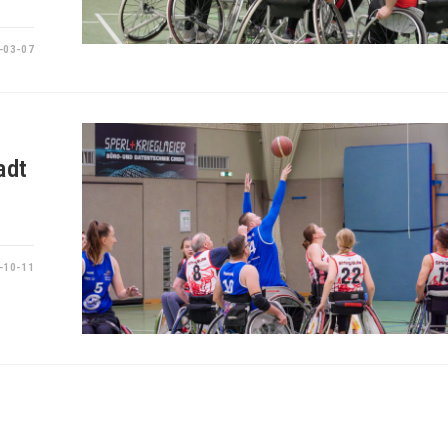
-03-07
adt
-10-11