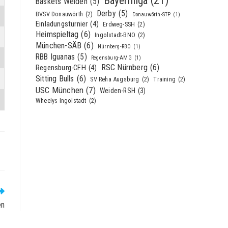
Bayernliga
(21)
Baskets Weiden
(5)
Derby
(5)
BVSV Donauwörth
(2)
Donauwörth-STP
(1)
Einladungsturnier
(4)
Erdweg-SSH
(2)
Heimspieltag
(6)
Ingolstadt-BNO
(2)
München-SÄB
(6)
Nürnberg-RBO
(1)
RBB Iguanas
(5)
Regensburg-AMG
(1)
RSC Nürnberg
(6)
Regensburg-CFH
(4)
Sitting Bulls
(6)
SV Reha Augsburg
(2)
Training
(2)
USC München
(7)
Weiden-RSH
(3)
Wheelys Ingolstadt
(2)
en