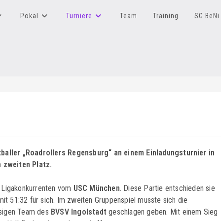
Pokal
Turniere
Team
Training
SG BeNi 
baller „Roadrollers Regensburg“ an einem Einladungsturnier in
 zweiten Platz.
n Ligakonkurrenten vom
USC München
. Diese Partie entschieden sie
mit 51:32 für sich. Im zweiten Gruppenspiel musste sich die
ssigen Team des
BVSV Ingolstadt
geschlagen geben. Mit einem Sieg