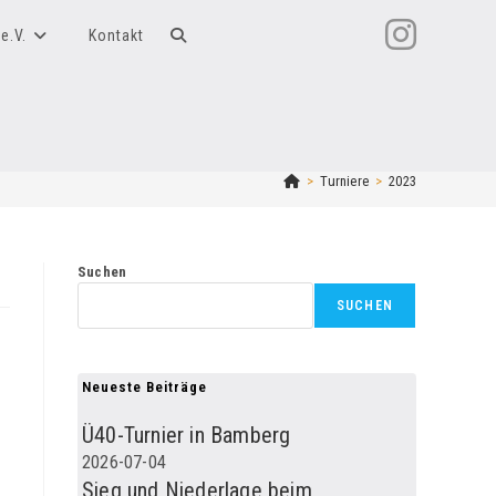
e.V.
Kontakt
Website-
Suche
umschalten
>
Turniere
>
2023
Suchen
SUCHEN
Neueste Beiträge
Ü40-Turnier in Bamberg
2026-07-04
Sieg und Niederlage beim