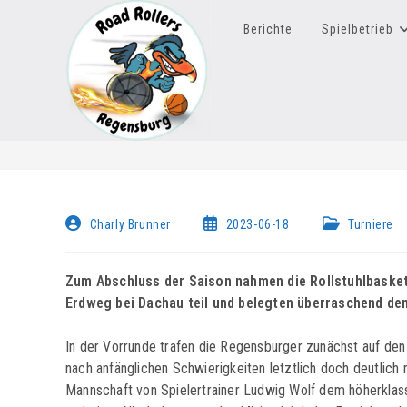
Zum
Inhalt
Berichte
Spielbetrieb
springen
Beitrags-
Beitrag
Beitrags-
Charly Brunner
2023-06-18
Turniere
Autor:
veröffentlicht:
Kategorie:
Zum Abschluss der Saison nahmen die Rollstuhlbasket
Erdweg bei Dachau teil und belegten überraschend den
In der Vorrunde trafen die Regensburger zunächst auf de
nach anfänglichen Schwierigkeiten letztlich doch deutlich 
Mannschaft von Spielertrainer Ludwig Wolf dem höherkla