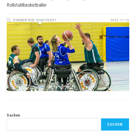
Rollstuhlbasketballer
FÜR
KOMMENTARE DEAKTIVIERT
2025-11-16
ZWEI
HEIMSIEGE
DER
ROADROLLERS
Suchen
SUCHEN