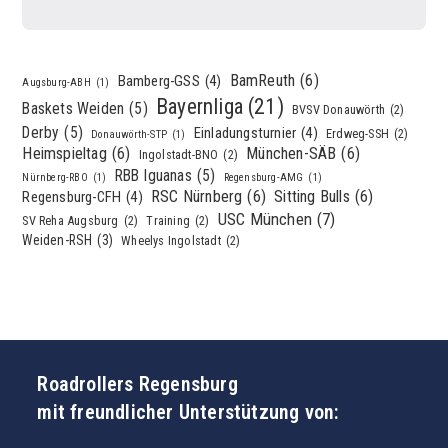
BamReuth
(6)
Bamberg-GSS
(4)
Augsburg-ABH
(1)
Bayernliga
(21)
Baskets Weiden
(5)
BVSV Donauwörth
(2)
Derby
(5)
Einladungsturnier
(4)
Erdweg-SSH
(2)
Donauwörth-STP
(1)
Heimspieltag
(6)
München-SÄB
(6)
Ingolstadt-BNO
(2)
RBB Iguanas
(5)
Nürnberg-RBO
(1)
Regensburg-AMG
(1)
RSC Nürnberg
(6)
Sitting Bulls
(6)
Regensburg-CFH
(4)
USC München
(7)
SV Reha Augsburg
(2)
Training
(2)
Weiden-RSH
(3)
Wheelys Ingolstadt
(2)
Roadrollers Regensburg
mit freundlicher Unterstützung von: